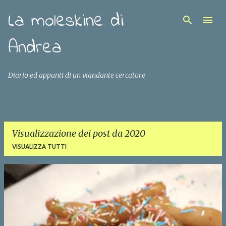
La moleskine di
Passa ai contenuti principali
Andrea
Diario ed appunti di un viandante cercatore
Visualizzazione dei post da 2020
VISUALIZZA TUTTI
P
o
s
t