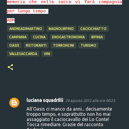
memoria che nella sacca vi farà compagnia
per lungo tempo.
ADM
ANDREADIMARTINO
BAGNOLIRPINO
CACIOCHIATTO
CAMPANIA
CUCINA
ENOGASTRONOMIA
IRPINIA
OASIS
RISTORANTI
TORRONCINI
TURISMO
VALLESACCARDA
VINI
luciana squadrilli
24 agosto 2012 alle ore 00:23
C
All'Oasis ci manco da anni... decisamente
o
troppo tempo, e soprattutto non ho mai
assaggiato il caciocavallo dei Lo Conte!
m
Tocca rimediare. Grazie del racconto
m