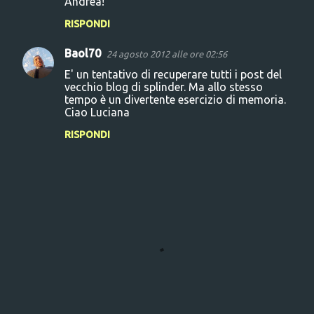
Andrea!
e
RISPONDI
n
Baol70
24 agosto 2012 alle ore 02:56
t
E' un tentativo di recuperare tutti i post del
i
vecchio blog di splinder. Ma allo stesso
tempo è un divertente esercizio di memoria.
Ciao Luciana
RISPONDI