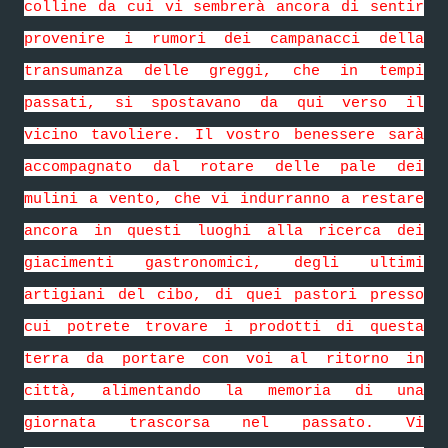
colline da cui vi sembrerà ancora di sentir
provenire i rumori dei campanacci della
transumanza delle greggi, che in tempi
passati, si spostavano da qui verso il
vicino tavoliere. Il vostro benessere sarà
accompagnato dal rotare delle pale dei
mulini a vento, che vi indurranno a restare
ancora in questi luoghi alla ricerca dei
giacimenti gastronomici, degli ultimi
artigiani del cibo, di quei pastori presso
cui potrete trovare i prodotti di questa
terra da portare con voi al ritorno in
città, alimentando la memoria di una
giornata trascorsa nel passato. Vi