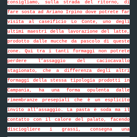
consigliamo, sulla strada del ritorno, di
fare sosta ad Ariano Irpino dove potrete far
visita al caseificio Lo Conte, uno degli
ultimi maestri della lavorazione del latte,
prodotto dalle mucche da pascolo di queste
zone. Qui tra i tanti formaggi non potrete
perdere l’assaggio del caciocavallo
stagionato, che a differenza degli altri
formaggi della stessa tipologia prodotti in
Campania, ha una forma opulenta dalle
rimembranze presepiali che è un esplicito
invito all’assaggio. La pasta è soda ma il
contatto con il calore del palato, facendo
disciogliere i grassi, consegna una