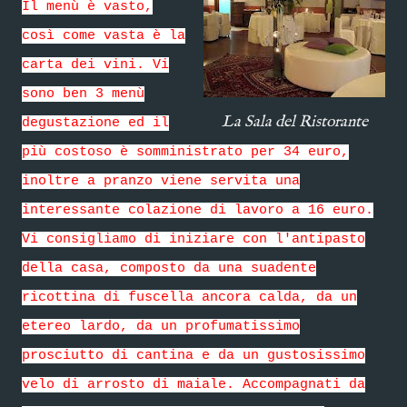
Il menù è vasto,
così come vasta è la
carta dei vini. Vi
sono ben 3 menù
La Sala del Ristorante
degustazione ed il
più costoso è somministrato per 34 euro,
inoltre a pranzo viene servita una
interessante colazione di lavoro a 16 euro.
Vi consigliamo di iniziare con l'antipasto
della casa, composto da una suadente
ricottina di fuscella ancora calda, da un
etereo lardo, da un profumatissimo
prosciutto di cantina e da un gustosissimo
velo di arrosto di maiale. Accompagnati da