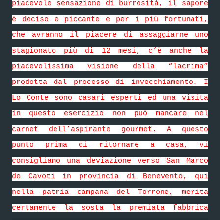
piacevole sensazione di burrosità, il sapore
è deciso e piccante e per i più fortunati,
che avranno il piacere di assaggiarne uno
stagionato più di 12 mesi, c’è anche la
piacevolissima visione della “lacrima”
prodotta dal processo di invecchiamento. I
Lo Conte sono casari esperti ed una visita
in questo esercizio non può mancare nel
carnet dell’aspirante gourmet. A questo
punto prima di ritornare a casa, vi
consigliamo una deviazione verso San Marco
de Cavoti in provincia di Benevento, qui
nella patria campana del Torrone, merita
certamente la sosta la premiata fabbrica