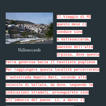
Il Viaggio di M2
questo mese ci
conduce sino
a
Vallesaccarda,
paesino dell’alta
Vallesaccarda
Irpinia, dove questa
terra generosa bacia il tavoliere pugliese.
Per raggiungere questa località percorrerete
l’autostrada Napoli-Bari, uscendo allo
svincolo di Vallata, da dove, seguendo le
indicazioni stradali, proseguirete sino
all’imbocco del paese. Lì, a darvi il