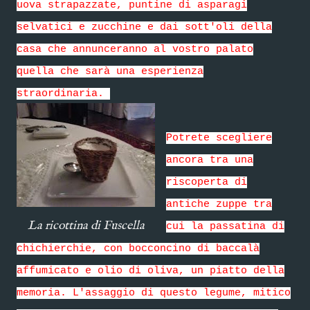
uova strapazzate, puntine di asparagi
selvatici e zucchine e dai sott'oli della
casa che annunceranno al vostro palato
quella che sarà una esperienza
straordinaria.
Potrete scegliere
ancora tra una
riscoperta di
antiche zuppe tra
La ricottina di Fuscella
cui la passatina di
chichierchie, con bocconcino di baccalà
affumicato e olio di oliva, un piatto della
memoria. L'assaggio di questo legume, mitico