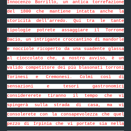
Innocenzo Borrillo, un antica torrefazione
del 1800 che mantiene intatta anche la
storicità dell’arredo. Qui tra le tante
tipologie potrete assaggiare il Torrone
Bacio, un intrigante croccantino di mandorle
e nocciole ricoperto da una suadente glassa
al cioccolato che, a nostro avviso, è un
valido competitore dei più blasonati torroni
Torinesi e Cremonesi. Colmi così di
sensazioni e tesori gastronomici
considererete tiranno il tempo che vi
spingerà sulla strada di casa, ma vi
consolerete con la consapevolezza che quel
pezzo di Irpinia che vi portate sia nella