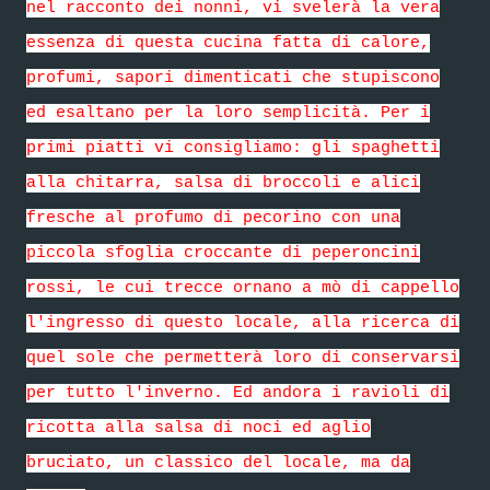
nel racconto dei nonni, vi svelerà la vera
essenza di questa cucina fatta di calore,
profumi, sapori dimenticati che stupiscono
ed esaltano per la loro semplicità. Per i
primi piatti vi consigliamo: gli spaghetti
alla chitarra, salsa di broccoli e alici
fresche al profumo di pecorino con una
piccola sfoglia croccante di peperoncini
rossi, le cui trecce ornano a mò di cappello
l'ingresso di questo locale, alla ricerca di
quel sole che permetterà loro di conservarsi
per tutto l'inverno. Ed andora i ravioli di
ricotta alla salsa di noci ed aglio
bruciato, un classico del locale, ma da