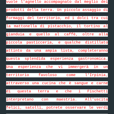
vuole l'agnello accompagnato dal meglio dei
prodotti della terra. Un piccolo assaggio di
formaggi del territorio, ed i dolci tra cui
la mattonella di pistacchio, il tortino al
gianduia e quello al caffè, oltre alla
piccola pasticceria, e qualche distillato
attinto da una ampia lista, completeranno
questa splendida esperienza gastronomica.
Una esperienza che vi immergerà in un
territorio favoloso come l'Irpinia,
attraverso una cucina che è sangue e carne
di questa terra e che i Fischetti
interpretano con maestria. All'uscita
felici, satolli, potrete osservare le verdi