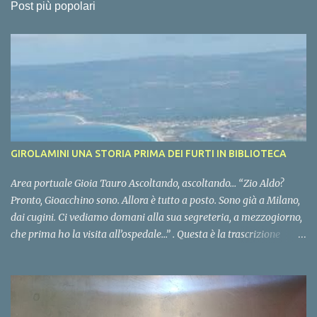
Post più popolari
GIROLAMINI UNA STORIA PRIMA DEI FURTI IN BIBLIOTECA
Area portuale Gioia Tauro Ascoltando, ascoltando… “Zio Aldo?
Pronto, Gioacchino sono. Allora è tutto a posto. Sono già a Milano,
dai cugini. Ci vediamo domani alla sua segreteria, a mezzogiorno,
che prima ho la visita all’ospedale…” . Questa è la trascrizione
integrale di un’intercettazione contenuta negli atti del processo
“Cento anni di storia”. L’intercettazione è stata eseguita dal
commissariato di PS di Gioia Tauro e dalla squadra mobile della
questura di Reggio Calabria ed è stata trasmessa il 5 ottobre 2008