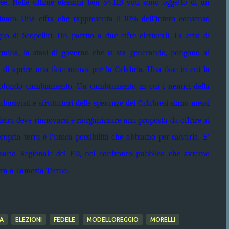
ese. Nelle ultime elezioni ben 54.118 voti sono oggetto di un
nato. Una cifra che rappresenta il 10% dell’intero consenso
gno di Scopelliti. Un partito a due cifre elettorali. La crisi di
ermina, la stasi di governo che si sta generando, pongono al
ità di aprire una fase nuova per la Calabria. Una fase in cui la
 profondo cambiamento. Un cambiamento in cui i nemici della
, abusivisti e sfruttatori delle speranze dei Calabresi siano messi
nistra deve rinnovarsi e riorganizzare una proposta da offrire ai
propria terra è l’unica possibilità che abbiamo per salvarla. E’
ssario Regionale del PD, nel confronto pubblico che avremo
errà a Lamezia Terme.
A
ELEZIONI
FEDELE
MODELLOREGGIO
MORELLI