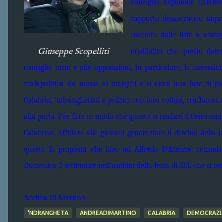
consiglio Regionale Calabr
rapporto democratico inqui
raccolto dalle liste a soste
Giuseppe Scopelliti
credibilità che questo det
consiglio tutto e alle opposizioni, in particolare, la necess
malapolitica sia messa ai margini e si avvii una fase di
Calabria, ’ndranghetisti e politici con loro collusi, truffatori
alla porta. Per fare in modo che questo si realizzi il Centrosi
Calabresi. Affidare alle giovani generazioni il destino della 
questa la proposta che farò ad Alfredo D’Attorre, commi
Domenica 2 settembre nell’ambito della festa di SEL che si t
Andrea Di Martino
'NDRANGHETA
ANDREADIMARTINO
CALABRIA
DEMOCRAZI