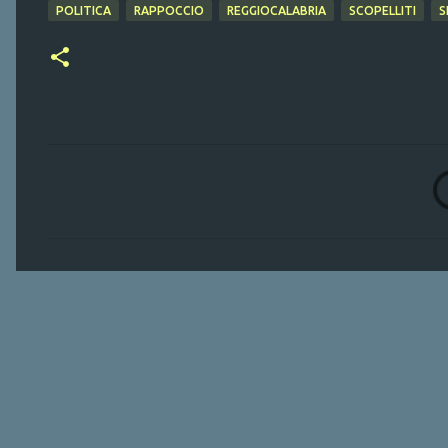
POLITICA
RAPPOCCIO
REGGIOCALABRIA
SCOPELLITI
S
C
o
m
m
e
n
t
i