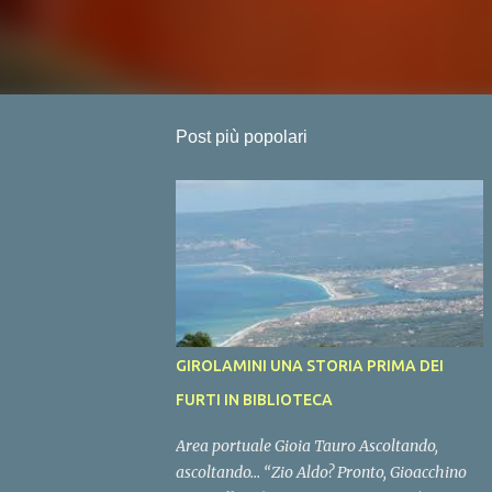
Post più popolari
GIROLAMINI UNA STORIA PRIMA DEI
FURTI IN BIBLIOTECA
Area portuale Gioia Tauro Ascoltando,
ascoltando… “Zio Aldo? Pronto, Gioacchino