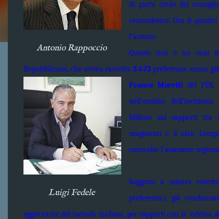
di parte civile del consigl
centrodestra. Ora il quadro
l’arresto.
Antonio Rappoccio
Questo non è un caso iso
Repubblicano, che aveva raccolto
3.672
preferenze, erano già 
Franco Morelli
del PDL 
nell’ambito dell’inchiesta
Milano sui rapporti tra l
magistrati e il clan Lampa
coinvolto l’assessore region
Soggetto a misura restritt
Luigi Fedele
preferenze), già condanna
aggravante del metodo mafioso, per rapporti con la ‘ndrina de