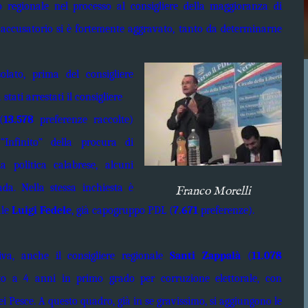
io regionale nel processo al consigliere della maggioranza di
 accusatorio si è fortemente aggravato, tanto da determinarne
lato, prima del consigliere
stati arrestati il consigliere
(
13.578
preferenze raccolte)
 “Infinito” della procura di
a politica calabrese, alcuni
da. Nella stessa inchiesta è
Franco Morelli
ale
Luigi Fedele
, già capogruppo PDL (
7.671
preferenze).
iva, anche il consigliere regionale
Santi Zappalà
(
11.078
to a 4 anni in primo grado per corruzione elettorale, con
i Pesce. A questo quadro, già in se gravissimo, si aggiungono le