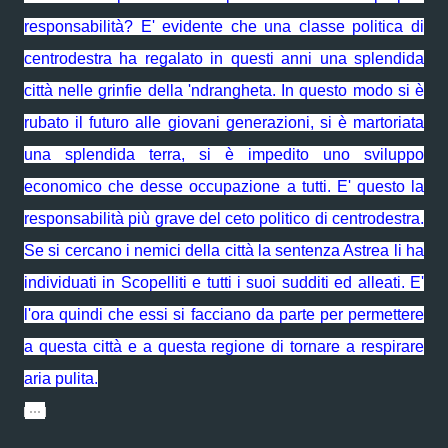
responsabilità? E' evidente che una classe politica di
centrodestra ha regalato in questi anni una splendida
città nelle grinfie della 'ndrangheta. In questo modo si è
rubato il futuro alle giovani generazioni, si è martoriata
una splendida terra, si è impedito uno sviluppo
economico che desse occupazione a tutti. E' questo la
responsabilità più grave del ceto politico di centrodestra.
Se si cercano i nemici della città la sentenza Astrea li ha
individuati in Scopelliti e tutti i suoi sudditi ed alleati. E'
l'ora quindi che essi si facciano da parte per permettere
a questa città e a questa regione di tornare a respirare
aria pulita.