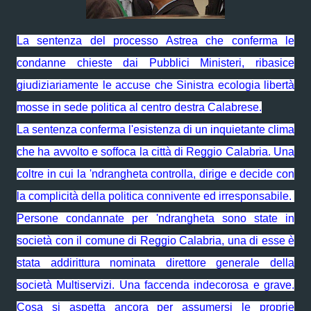
La sentenza del processo Astrea che conferma le
condanne chieste dai Pubblici Ministeri, ribasice
giudiziariamente le accuse che Sinistra ecologia libertà
mosse in sede politica al centro destra Calabrese.
La sentenza conferma l'esistenza di un inquietante clima
che ha avvolto e soffoca la città di Reggio Calabria. Una
coltre in cui la 'ndrangheta controlla, dirige e decide con
la complicità della politica connivente ed irresponsabile.
Persone condannate per 'ndrangheta sono state in
società con il comune di Reggio Calabria, una di esse è
stata addirittura nominata direttore generale della
società Multiservizi. Una faccenda indecorosa e grave.
Cosa si aspetta ancora per assumersi le proprie