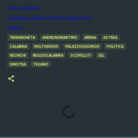
Andrea Di Martino
coordinatore regionale Sinistra Ecologia Libertà
Calabria
'NDRANGHETA
ANDREADIMARTINO
ARENA
ASTREA
CALABRIA
MULTISERVIZI
PALAZZOSGIORGIO
POLITICA
RECHICHI
REGGIOCALABRIA
SCOPELLITI
SEL
SINISTRA
TEGANO
C
o
m
m