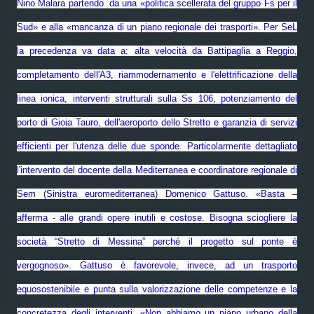
Nino Malara partendo da una «politica scellerata del gruppo Fs per il
Sud» e alla «mancanza di un piano regionale dei trasporti». Per SeL
la precedenza va data a: alta velocità da Battipaglia a Reggio,
completamento dell'A3, riammodernamento e l'elettrificazione della
linea ionica, interventi strutturali sulla Ss 106, potenziamento del
porto di Gioia Tauro, dell'aeroporto dello Stretto e garanzia di servizi
efficienti per l'utenza delle due sponde. Particolarmente dettagliato
l'intervento del docente della Mediterranea e coordinatore regionale di
Sem (Sinistra euromediterranea) Domenico Gattuso. «Basta –
afferma - alle grandi opere inutili e costose. Bisogna sciogliere la
società “Stretto di Messina” perché il progetto sul ponte è
vergognoso». Gattuso è favorevole, invece, ad un trasporto
equosostenibile e punta sulla valorizzazione delle competenze e la
concretezza degli interventi. «Non abbiamo un piano urbano della