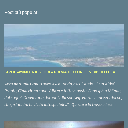
Post più popolari
GIROLAMINI UNA STORIA PRIMA DEI FURTI IN BIBLIOTECA
Area portuale Gioia Tauro Ascoltando, ascoltando… “Zio Aldo?
Pronto, Gioacchino sono. Allora è tutto a posto. Sono già a Milano,
dai cugini. Ci vediamo domani alla sua segreteria, a mezzogiorno,
che prima ho la visita all’ospedale…” . Questa è la trascrizione
integrale di un’intercettazione contenuta negli atti del processo
“Cento anni di storia”. L’intercettazione è stata eseguita dal
commissariato di PS di Gioia Tauro e dalla squadra mobile della