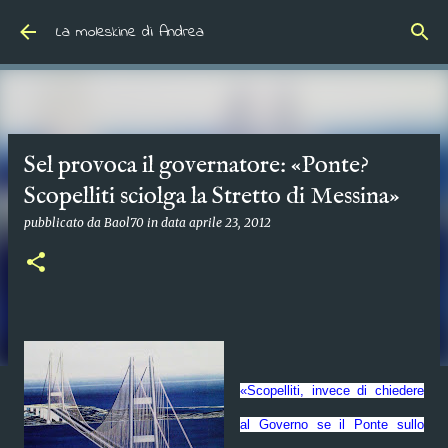
Passa ai contenuti principali
La moleskine di Andrea
Sel provoca il governatore: «Ponte?
Scopelliti sciolga la Stretto di Messina»
pubblicato da
Baol70
in data
aprile 23, 2012
«Scopelliti, invece di chiedere
al Governo se il Ponte sullo