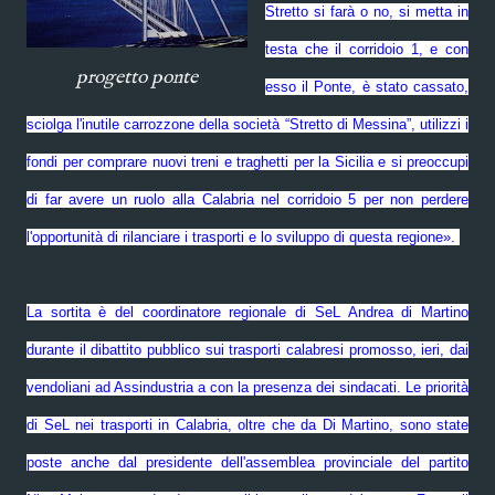
Stretto si farà o no, si metta in
testa che il corridoio 1, e con
progetto ponte
esso il Ponte, è stato cassato,
sciolga l'inutile carrozzone della società “Stretto di Messina”, utilizzi i
fondi per comprare nuovi treni e traghetti per la Sicilia e si preoccupi
di far avere un ruolo alla Calabria nel corridoio 5 per non perdere
l'opportunità di rilanciare i trasporti e lo sviluppo di questa regione».
La sortita è del coordinatore regionale di SeL Andrea di Martino
durante il dibattito pubblico sui trasporti calabresi promosso, ieri, dai
vendoliani ad Assindustria a con la presenza dei sindacati. Le priorità
di SeL nei trasporti in Calabria, oltre che da Di Martino, sono state
poste anche dal presidente dell'assemblea provinciale del partito