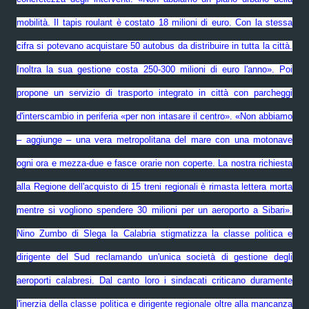
mobilità. Il tapis roulant è costato 18 milioni di euro. Con la stessa
cifra si potevano acquistare 50 autobus da distribuire in tutta la città.
Inoltra la sua gestione costa 250-300 milioni di euro l'anno». Poi
propone un servizio di trasporto integrato in città con parcheggi
d'interscambio in periferia «per non intasare il centro». «Non abbiamo
– aggiunge – una vera metropolitana del mare con una motonave
ogni ora e mezza-due e fasce orarie non coperte. La nostra richiesta
alla Regione dell'acquisto di 15 treni regionali è rimasta lettera morta
mentre si vogliono spendere 30 milioni per un aeroporto a Sibari».
Nino Zumbo di Slega la Calabria stigmatizza la classe politica e
dirigente del Sud reclamando un'unica società di gestione degli
aeroporti calabresi. Dal canto loro i sindacati criticano duramente
l'inerzia della classe politica e dirigente regionale oltre alla mancanza