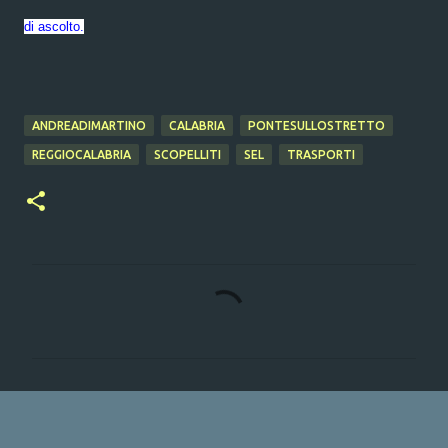
di ascolto.
ANDREADIMARTINO
CALABRIA
PONTESULLOSTRETTO
REGGIOCALABRIA
SCOPELLITI
SEL
TRASPORTI
C
o
m
m
e
n